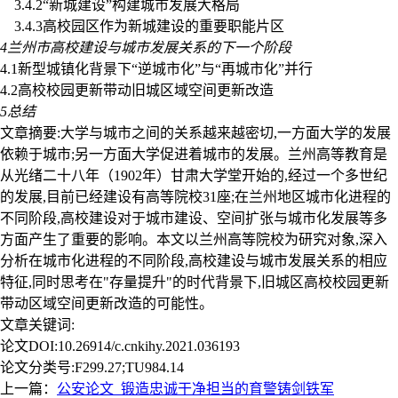
3.4.2“新城建设”构建城市发展大格局
3.4.3高校园区作为新城建设的重要职能片区
4兰州市高校建设与城市发展关系的下一个阶段
4.1新型城镇化背景下“逆城市化”与“再城市化”并行
4.2高校校园更新带动旧城区域空间更新改造
5总结
文章摘要:大学与城市之间的关系越来越密切,一方面大学的发展
依赖于城市;另一方面大学促进着城市的发展。兰州高等教育是
从光绪二十八年（1902年）甘肃大学堂开始的,经过一个多世纪
的发展,目前已经建设有高等院校31座;在兰州地区城市化进程的
不同阶段,高校建设对于城市建设、空间扩张与城市化发展等多
方面产生了重要的影响。本文以兰州高等院校为研究对象,深入
分析在城市化进程的不同阶段,高校建设与城市发展关系的相应
特征,同时思考在"存量提升"的时代背景下,旧城区高校校园更新
带动区域空间更新改造的可能性。
文章关键词:
论文DOI:10.26914/c.cnkihy.2021.036193
论文分类号:F299.27;TU984.14
上一篇：
公安论文_锻造忠诚干净担当的育警铸剑铁军