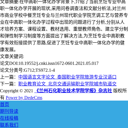
文章摘要:在中高职一体化办学背景下,介绍了当前烹饪专业中高
职一体化办学开展的现状,采用问卷调查法和文献分析法,对兰州
市商业学校中餐烹饪专业与兰州现代职业学院烹调工艺与营养专
业在中高职一体化办学过程中出现的问题进行了分析,分别从人
才培养方案、课程设置、教材选用、重塑教师角色、建立学分制
和弹性制学习制度等方面提出了解决方法,为烹饪专业中高职教
学有效衔接提供了思路,促进了烹饪专业中高职一体化办学的健
康发展。
文章关键词:
论文DOI:10.19552/j.cnki.issn1672-0601.2021.05.017
论文分类号:G712;TS972.1-4
上一篇：
中国语言文字论文_泰国职业学院旅游专业汉语口
下一篇：
职业教育论文_北京交通运输职业学院城市轨道交
Copyright © 2021
《兰州石化职业技术学院学报》杂志社
版权所
有
Power by DedeCms
首页
期刊导读
在线投稿
联系我们