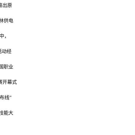
推出原
林供电
赛中，
活动经
全国职业
赛开幕式
布线”
校技能大